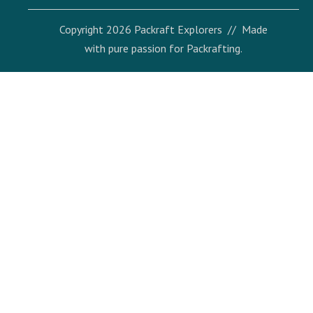
Copyright
2026
Packraft Explorers
// Made
with pure passion for Packrafting.