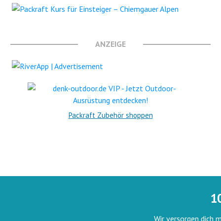
ANZEIGE
Packraft Zubehör shoppen
1
Wir versorgen dich m