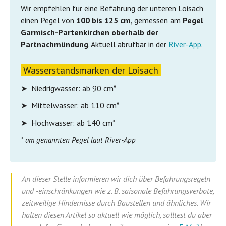
Wir empfehlen für eine Befahrung der unteren Loisach
einen Pegel von
100 bis 125 cm,
gemessen am
Pegel
Garmisch-Partenkirchen oberhalb der
Partnachmündung
. Aktuell abrufbar in der
River-App
.
Wasserstandsmarken der Loisach
➤ Niedrigwasser: ab 90 cm*
➤ Mittelwasser: ab 110 cm*
➤ Hochwasser: ab 140 cm*
* am genannten Pegel laut River-App
An dieser Stelle informieren wir dich über Befahrungsregeln
und -einschränkungen wie z. B. saisonale Befahrungsverbote,
zeitweilige Hindernisse durch Baustellen und ähnliches. Wir
halten diesen Artikel so aktuell wie möglich, solltest du aber