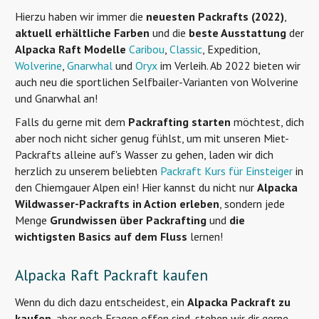
Hierzu haben wir immer die
neuesten Packrafts (2022)
,
aktuell erhältliche Farben
und die
beste Ausstattung
der
Alpacka Raft Modelle
Caribou
,
Classic
, Expedition,
Wolverine
,
Gnarwhal
und
Oryx
im Verleih. Ab 2022 bieten wir
auch neu die sportlichen Selfbailer-Varianten von Wolverine
und Gnarwhal an!
Falls du gerne mit dem
Packrafting starten
möchtest, dich
aber noch nicht sicher genug fühlst, um mit unseren Miet-
Packrafts alleine auf's Wasser zu gehen, laden wir dich
herzlich zu unserem beliebten
Packraft Kurs für Einsteiger
in
den Chiemgauer Alpen ein! Hier kannst du nicht nur
Alpacka
Wildwasser-Packrafts in Action erleben
, sondern jede
Menge
Grundwissen über Packrafting
und
die
wichtigsten Basics auf dem F
luss
lernen!
Alpacka Raft Packraft kaufen
Wenn du dich dazu entscheidest, ein
Alpacka Packraft zu
kaufen
, aber noch Fragen offen sind, stehen wir dir gerne