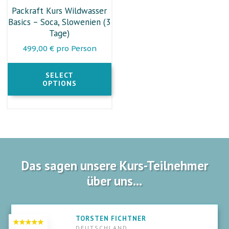
Varianten
Packraft Kurs Wildwasser
auf.
Basics – Soca, Slowenien (3
Die
Tage)
Optionen
499,00
€
pro Person
können
auf
SELECT
der
OPTIONS
Produktseite
gewählt
werden
Das sagen unsere Kurs-Teilnehmer
über uns...
TORSTEN FICHTNER
DEUTSCHLAND