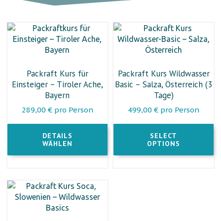
Dieses
Dieses
Produkt
Produkt
weist
weist
mehrere
mehrere
Varianten
Varianten
Packraft Kurs für
Packraft Kurs Wildwasser
auf.
auf.
Einsteiger – Tiroler Ache,
Basic – Salza, Österreich (3
Die
Die
Bayern
Tage)
Optionen
Optionen
289,00
€
pro Person
499,00
€
pro Person
können
können
auf
auf
DETAILS
SELECT
der
der
WÄHLEN
OPTIONS
Produktseite
Produktseite
gewählt
gewählt
werden
werden
Dieses
Produkt
weist
mehrere