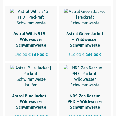
Astral Willis 515–
Astral Green Jacket
Wildwasser
– Wildwasser
Schwimmweste
Schwimmweste
Ursprünglicher
Aktueller
Ursprünglicher
Aktuell
190,00
€
169,00
€
310,00
€
269,00
€
Preis
Preis
Preis
Preis
war:
ist:
war:
ist:
190,00 €
169,00 €.
310,00 €
269,00 
Astral Blue Jacket –
NRS Zen Rescue
Wildwasser
PFD – Wildwasser
Schwimmweste
Schwimmweste